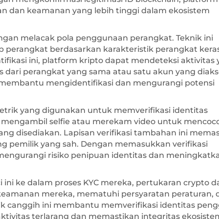
n dan keamanan yang lebih tinggi dalam ekosistem
an melacak pola penggunaan perangkat. Teknik ini
 perangkat berdasarkan karakteristik perangkat kera
kasi ini, platform kripto dapat mendeteksi aktivitas
s dari perangkat yang sama atau satu akun yang diaks
i membantu mengidentifikasi dan mengurangi potensi
trik yang digunakan untuk memverifikasi identitas
a mengambil selfie atau merekam video untuk mencoc
ang disediakan. Lapisan verifikasi tambahan ini mema
pemilik yang sah. Dengan memasukkan verifikasi
n mengurangi risiko penipuan identitas dan meningkatk
 ke dalam proses KYC mereka, pertukaran crypto d
 keamanan mereka, mematuhi persyaratan peraturan, 
 canggih ini membantu memverifikasi identitas pen
ivitas terlarang dan memastikan integritas ekosiste