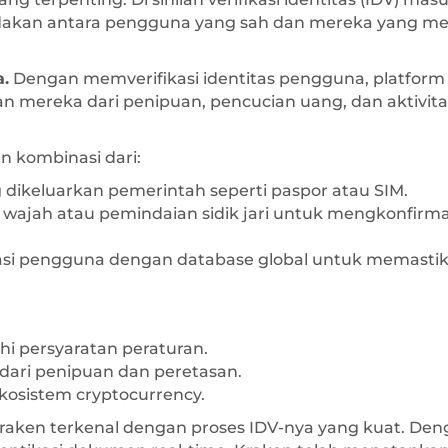
dakan antara pengguna yang sah dan mereka yang mem
a.
Dengan memverifikasi identitas pengguna, platform
an mereka dari penipuan, pencucian uang, dan aktivita
n kombinasi dari:
 dikeluarkan pemerintah seperti paspor atau SIM.
jah atau pemindaian sidik jari untuk mengkonfirma
masi pengguna dengan database global untuk memasti
 persyaratan peraturan.
dari penipuan dan peretasan.
sistem cryptocurrency.
raken terkenal dengan proses IDV-nya yang kuat. De