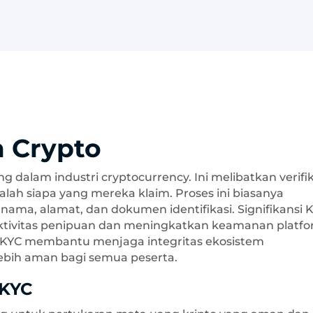
 Crypto
g dalam industri cryptocurrency. Ini melibatkan verifik
ah siapa yang mereka klaim. Proses ini biasanya
ama, alamat, dan dokumen identifikasi. Signifikansi 
tivitas penipuan dan meningkatkan keamanan platf
, KYC membantu menjaga integritas ekosistem
ebih aman bagi semua peserta.
 KYC