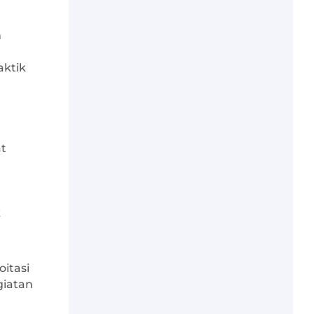
m
aktik
at
k
itasi
giatan