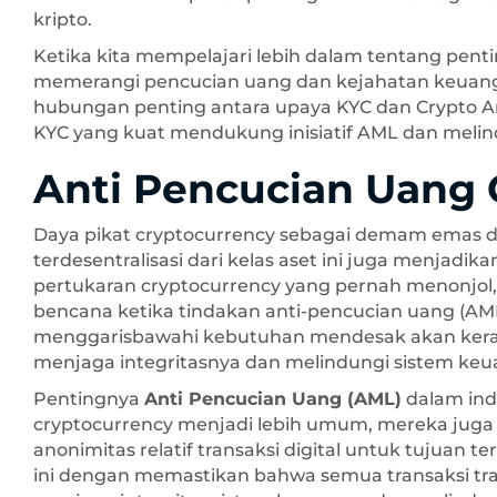
kripto.
Ketika kita mempelajari lebih dalam tentang pe
memerangi pencucian uang dan kejahatan keuanga
hubungan penting antara upaya KYC dan Crypto A
KYC yang kuat mendukung inisiatif AML dan melindun
Anti Pencucian Uang 
Daya pikat cryptocurrency sebagai demam emas dig
terdesentralisasi dari kelas aset ini juga menjadi
pertukaran cryptocurrency yang pernah menonjol
bencana ketika tindakan anti-pencucian uang (AML) 
menggarisbawahi kebutuhan mendesak akan kerang
menjaga integritasnya dan melindungi sistem keu
Pentingnya
Anti Pencucian Uang (AML)
dalam indu
cryptocurrency menjadi lebih umum, mereka juga 
anonimitas relatif transaksi digital untuk tujuan
ini dengan memastikan bahwa semua transaksi tran