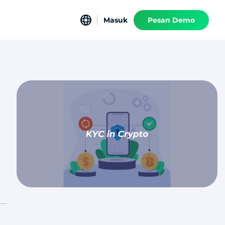
Masuk
Pesan Demo