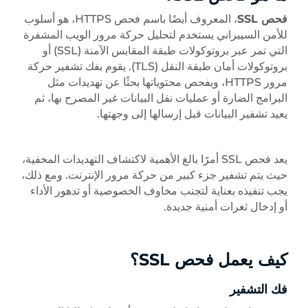
فحص SSL
، المعروف أيضًا باسم فحص HTTPS، هو أسلوب
للأمن السيبراني يستخدم لتحليل حركة مرور الويب المشفرة
التي تمر عبر بروتوكولات طبقة المقابس الآمنة (SSL) أو
بروتوكولات أمان طبقة النقل (TLS). يقوم بفك تشفير حركة
مرور HTTPS، ويفحص محتوياتها بحثًا عن تهديدات مثل
البرامج الضارة أو عمليات نقل البيانات غير المصرح بها، ثم
يعيد تشفير البيانات قبل إرسالها إلى وجهتها.
يعد فحص SSL أمرًا بالغ الأهمية لاكتشاف التهديدات المخفية،
حيث يتم تشفير جزء كبير من حركة مرور الإنترنت. ومع ذلك،
يجب تنفيذه بعناية لتجنب مخاوف الخصوصية أو تدهور الأداء
أو إدخال ثغرات أمنية جديدة.
كيف يعمل فحص SSL؟
فك التشفير