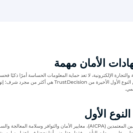
هادات الأمان مهمة
والتجارة الإلكترونية، لا تعد حماية المعلومات الحساسة أمرًا ذكيًا فح
إنها ضرورية أيضًا. هذا هو السبب في أن شهادة الامتثال SOC 2 من النوع الأول الأخيرة من TrustDecision هي أكثر
قمي.
يضع SOC 2 Type I، الذي يديره المعهد الأمريكي للمحاسبين العامين المعتمدين (AICPA)، معايير الأمان والتوافر وسلامة المعالجة 
Trust، لا يقتصر تلبية هذه المعايير على مربعات التأشير فقط. هذا يعني أننا نجحنا في اختبار صارم 