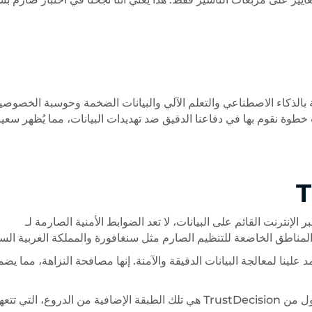
ة بالذكاء الاصطناعي والتعلم الآلي والبيانات الضخمة وحوسبة الخصوصي
لة. هذه الشهادة هي أحدث خطوة نقوم بها في دفاعنا الدقيق ضد تهديدات البيانات، مما يُظهر سعين
 الإنترنت القائم على البيانات، لا تعد الضوابط الأمنية الصارمة لـ
لينا لمعالجة البيانات الدقيقة والآمنة. إنها مصافحة النزاهة، مما يض
في مجال PCI DSS، فإن شهادة SOC 2 من النوع الأول من TrustDecision هي تلك الطبقة الإضافية من الدروع، التي تت