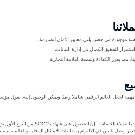
لائنا
اسة موجودة في حصن يلبي معايير الأمان الصارمة.
ستمرار لتحقيق الكمال في إدارة البيانات.
ا، مما يعزز الكفاءة وسمعة العلامة التجارية.
يع
انات فقط؛ نحن في مهمة لجعل العالم الرقمي شاملاً وآمنًا ويمكن الوصول إليه. يقول مؤ
«يعد الامتثال لـ SOC 2 أمرًا بالغ الأهمية لأي شركة تتعامل مع بيانات العملاء الحساسة. إن الحصول على شهادة SOC 2 من ا
TrustDecis. نحن فخورون بهذا التقدير ونظل ثابتين في الالتزام بمتطلبات الامتثال المحلية والعالمية. يس