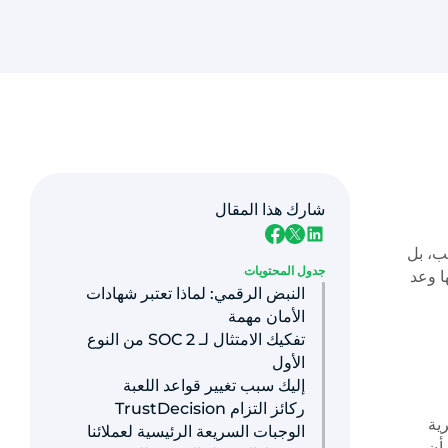
شارك هذا المقال
سب، بل
جدول المحتويات
 من مجرد شرف؛ إنها وعد
النبض الرقمي: لماذا تعتبر شهادات
الأمان مهمة
تفكيك الامتثال لـ SOC 2 من النوع
الأول
إليك سبب تغيير قواعد اللعبة
ركائز التزام TrustDecision
والسرية
الوجبات السريعة الرئيسية لعملائنا
بشأن