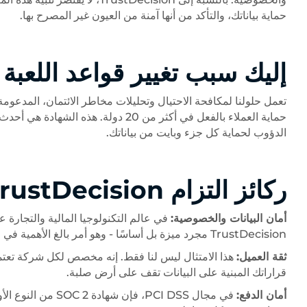
حماية بياناتك، والتأكد من أنها آمنة من العيون غير المصرح بها.
إليك سبب تغيير قواعد اللعبة
تعمل حلولنا لمكافحة الاحتيال وتحليلات مخاطر الائتمان، المدعوم
حماية العملاء بالفعل في أكثر من 20 دو
الدؤوب لحماية كل جزء وبايت من بياناتك.
ركائز التزام TrustDecision
أمان البيانات والخصوصية:
في عالم التكنولوجيا المالية والتجارة عبر
TrustDecision مجرد ميزة بل أساسًا - وهو أمر بالغ الأهمية في المناطق الخاضعة للتنظيم الصارم مثل سنغافورة والمملكة العربية السعودية.
ثقة العميل:
هذا الامتثال ليس لنا فقط. إنه مخصص لكل شركة تعتمد ع
قراراتك المبنية على البيانات تقف على أرض صلبة.
أمان الدفع: