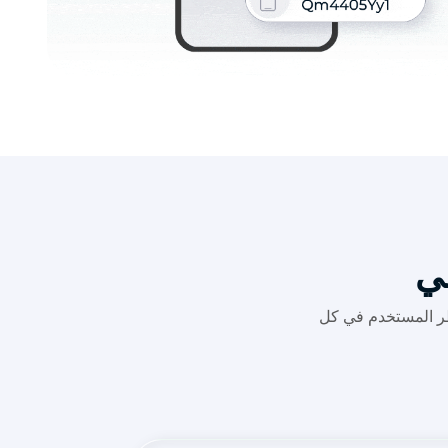
قي
قييم مخاطر المستخدم في كل