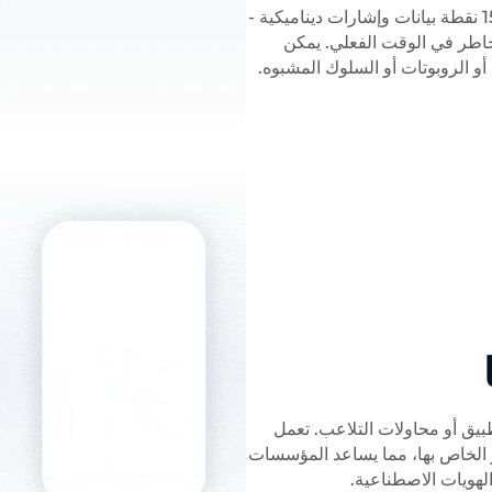
بالإضافة إلى معرف الجهاز، يحلل TrustDecision أكثر من 150 نقطة بيانات وإشارات ديناميكية -
مخاطر في الوقت الفعلي. يمكن
 أو الروبوتات أو السلوك المشبوه.
طبيق أو محاولات التلاعب. تعمل
سجل المخاطر الخاص بها، مما يساعد المؤسسات
لهويات الاصطناعية.