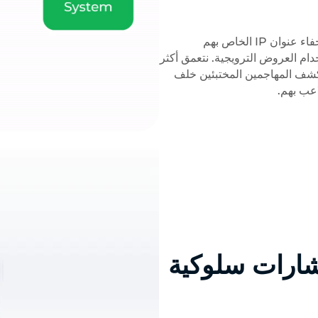
يقوم المحتالون بتزييف نظام تحديد المواقع العالمي (GPS) أو إخفاء عنوان IP الخاص بهم
اءة استخدام العروض الترويجية. نتعمق أكثر
 والكشف عن عناوين IP الحقيقية وكشف المهاجمين المختبئين خلف
اعب بهم.
شارات سلوكية