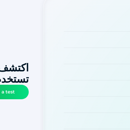
اكتشف 
تستخدم 
 a test