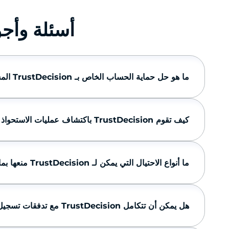
أسئلة وأجوبة 
ما هو حل حماية الحساب الخاص بـ TrustDecision المستخدم؟
كيف تقوم TrustDecision باكتشاف عمليات الاستحواذ على الحسابات (ATO) وحظرها؟
ما أنواع الاحتيال التي يمكن لـ TrustDecision منعها بما يتجاوز عمليات الاستحواذ على الحسابات (ATO)؟
هل يمكن أن تتكامل TrustDecision مع تدفقات تسجيل الدخول والإعداد الحالية الخاصة بي؟