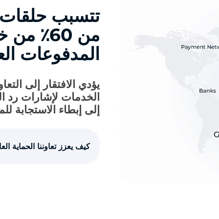
تتسبب حلقات ا
من 60٪ م
المدفوعات الع
يؤدي الافتقار إلى الت
الخدمات لإشارات رد الم
إلى إبطاء الاستجابة للم
كيف يعزز تعاوننا الحماية العا