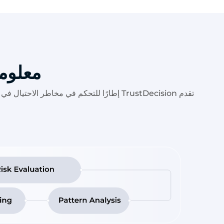
معلوم
تقدم TrustDecision إطارًا للتحكم في مخاطر الاحتيال في الوقت الفعلي مصممًا للمدفوعات الإلكترونية، ويغطي كلاً من المخاطر من جانب التاجر والمستخدم عبر دورة حياة المعاملة بأكملها.