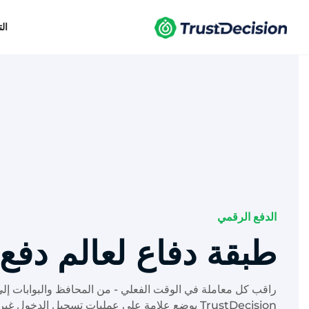
ال
الدفع الرقمي
طبقة دفاع لعالم دفع 
TrustDecision بوضع علامة على عمليات تسجيل الدخول