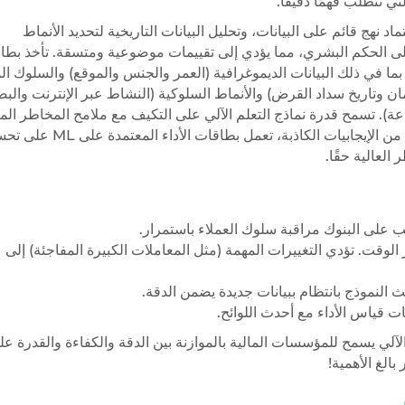
تي تتطلب فهمًا دقيقًا.
اد نهج قائم على البيانات، وتحليل البيانات التاريخية لتحديد الأنماط
قط على الحكم البشري، مما يؤدي إلى تقييمات موضوعية ومتسقة. تأخذ بطا
 من العوامل، بما في ذلك البيانات الديموغرافية (العمر والجنس والموقع) والسلوك ا
تمان وتاريخ سداد القرض) والأنماط السلوكية (النشاط عبر الإنترنت والب
اعة). تسمح قدرة نماذج التعلم الآلي على التكيف مع ملامح المخاطر الم
والتهديدات الناشئة، مما يعزز فعاليتها بمرور الوقت. من خلال الحد من الإيجابيات الكاذبة، تعمل بط
العالية حقًا.
ب على البنوك مراقبة سلوك العملاء باستمرار.
لوقت. تؤدي التغييرات المهمة (مثل المعاملات الكبيرة المفاجئة) إلى
ات قياس الأداء مع أحدث اللوائح.
الآلي يسمح للمؤسسات المالية بالموازنة بين الدقة والكفاءة والقدرة عل
بالغ الأهمية!