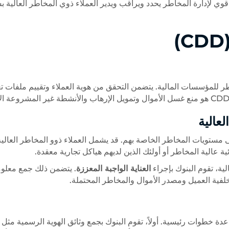
وي لإدارة المخاطر يحدد ويراقب ويدير العملاء ذوي المخاطر العالية 
للمؤسسات المالية. يتضمن التحقق من هوية العملاء وتقييم ملفات ت
بناءً على مستويات المخاطر الخاصة بهم. قد يشمل العملاء ذوو المخاطر العالية
لية، تقوم البنوك بإجراء
العناية الواجبة المعززة
. يتضمن ذلك جمع معلو
ف عميلك (KYC) جزءًا لا يتجزأ من CDD وتتضمن عدة خطوات رئيسية. أولاً، تقوم البنوك بجمع وثائق الهوية الرسمية مثل