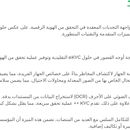
جهة التحديات المعقدة في التحقق من الهوية الرقمية. على عكس حلو
تم تجهيز KYC ++ بمجموعة من الميزات المتقدمة المصممة لمعالجة أوجه القصور في حلول eKYC التقليدية وتوفير عملية 
 تقنية بصمة الجهاز لاكتشاف المخاطر بناءً على خصائص الجهاز الفريدة، مما يضي
تحال الخاص بها من الصور المعدلة ومحاولات الاحتيال، مما يضمن سلام
: تستخدم المجموعة تقنية التعرف الضوئي على الأحرف (OCR) لاستخراج البيانات من المستندا
هذه التقنية دقة البيانات الملتقطة، مما يقلل من احتمالية الأخطاء. علاوة على ذلك، تقدم KYC ++ عملية تحقق سريعة، مما يق
لتوافق العالمي مع API، تم تصميم KYC ++ للتكامل السلس مع العديد من المنصات. تضمن هذه الميزة أن المؤ