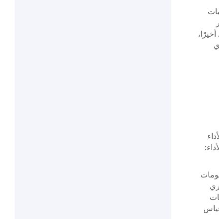
بيات
خيرًا،
ي
داء
داء:
لومات
ري
ات
قياس