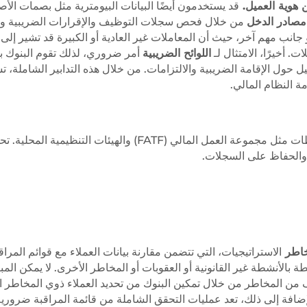
 هوية العميل.
قد يستخدمون أيضًا البيانات البيومترية مثل بصمات الأصا
مصادر الدخل
من خلال فحص سجلات التوظيف والإقرارات الضريبية و
جانب مهم آخر، حيث أن المعاملات غير العادية أو الكبيرة قد تشير إلى
. أخيرًا، الامتثال لـ
اللوائح الضريبية
أمر ضروري، لذلك تقوم البنوك ب
 حول الإقامة الضريبية والالتزامات. من خلال هذه التدابير الشاملة، ت
يجب على البنوك الالتزام بالمتطلبات التنظيمية التي وضعتها السلطات مثل مجموعة العمل المالي (FATF) والهيئات التن
 والحفاظ على السجلات.
مخاطر
الاستراتيجيات، التي تتضمن مقارنة بيانات العملاء مع قوائم المراق
 بالأنشطة غير القانونية أو العقوبات أو المخاطر الأخرى. لا يمكن المبا
 من المخاطر من خلال تمكين البنوك من تحديد العملاء ذوي المخاطر ال
الإضافة إلى ذلك، تعد عمليات التحقق الشاملة من قائمة المراقبة ضرورية