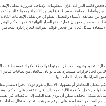
عتمد على ML تعزز بشكل كبير دقة فحص قائمة المراقبة، فإن المعلومات الإضافية ضرورية لتقليل الإيجا
وين وأنماط المعاملات، سياقًا قيمًا يتجاوز الأسماء وحدها. غالبًا ما يُظهر
 بين مطابقة الأسماء والتحليل السلوكي في تقليل الإيجابيات الكاذبة. أ
تطابقات، مما يضمن أن عملية صنع القرار النهائية تتضمن الحكم البشر
الاستفادة بشكل فعال من فحص قوائم المراقبة لتعزيز إدارة المخاطر
ة لتحديد وتقييم المخاطر المرتبطة بالعملاء الأفراد. تقوم بطاقات الأ
ك من اتخاذ قرارات مستنيرة. هناك نوعان شائعان من بطاقات قياس الأ
من المزايا والتحديات الخاصة بها.
 محللي المخاطر أو مسؤولي الامتثال. يقوم هؤلاء الخبراء بتقييم مع
اطها من خلال الأنظمة الآلية. ومع ذلك، فإن الاعتماد على الحكم البش
يانات بشكل مختلف. يمكن أن تؤدي هذه الذاتية إلى تناقضات في تقييم
ف مع المخاطر المتطورة. على الرغم من هذه التحديات، تظل بطاقات 