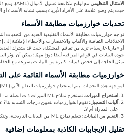
الامتثال التنظيمي
مع لوائح مكافحة غسيل الأموال (AML). ومع ذلك، فإن أحد التحديات الكبيرة لفحص قائمة المراقبة هو توليد
حيث يتم وضع علامة على الأفراد الأبرياء بسبب تشابه الأسماء أو الب
تحديات خوارزميات مطابقة الأسماء
تواجه خوارزميات مطابقة الأسماء التقليدية العديد من التحديات ا
الاختلافات الثقافية والألقاب والاختصارات والأخطاء الإملائية إل
أو «ماريا غارسيا»، تزيد من تفاقم المشكلة، حيث قد يشترك العديد م
جودة البيانات في قوائم المراقبة أيضًا دورًا مهمًا؛ يمكن أن تؤثر ال
تمثل الحاجة إلى فحص كميات كبيرة من البيانات بسرعة مع الحفاظ على
خوارزميات مطابقة الأسماء القائمة على التع
لمواجهة هذه التحديات، يتم استخدام خوارزميات التعلم الآلي (ML) بشكل متزايد لمطابقة الأسماء:
استخراج الميزات
: تستخرج نماذج ML الميزات ذات الصلة من الأسماء، مثل الأحرف n والتمثيلات الصوتية والسياق.
آليات التسجيل
: تقوم الخوارزميات بتعيين درجات التشابه بناءً
على المباراة أم لا.
التعلم من البيانات
: تتعلم نماذج ML من البيانات التاريخية، وتتكيف مع الاختلافات وتحسن الدقة بمرور الوقت.
تقليل الإيجابيات الكاذبة بمعلومات إضافية