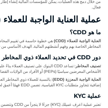
من خلال دمج هذه العمليات، يمكن للمؤسسات المالية إنشاء إطار ق
فعال.
عملية العناية الواجبة للعملاء (CDD)
ما هو CDD؟
العناية الواجبة للعملاء (CDD)
هي خطوة حاسمة في تقييم المخاطر 
المخاطر الخاصة بهم وفهم أنشطتهم المالية. الهدف الأساسي من CDD هو منع غسل الأموال وتمويل الإرهاب والأنشطة غير المشروعة الأخرى.
دور CDD في تحديد العملاء ذوي المخاطر العالية
تصنيف المخاطر
: تساعد CDD البنوك على تصنيف العملاء 
الأشخاص المعرضين سياسيًا (PEPs) أو الأفراد من الولايات القضائية عالية المخاطر أو أولئك الذين لديهم هياكل تجارية معقدة.
العناية الواجبة المعززة (EDD)
: بالنسبة للعملاء ذوي المخاطر العا
إضافية تتجاوز متطلبات KYC القياسية. تضمن EDD فهمًا أعمق لخلفية العميل ومصدر الأموال والمخاطر المحتملة.
عملية KYC
تعتبر عملية اعر