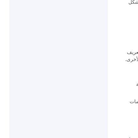
بشكل
عريف
مات