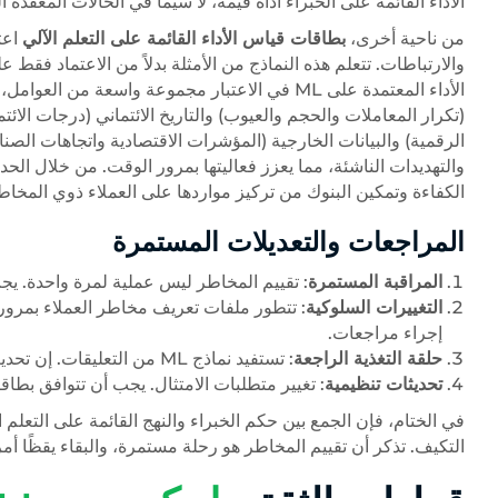
الأداء القائمة على الخبراء أداة قيّمة، لا سيما في الحالات المعقدة ال
من ناحية أخرى،
بطاقات قياس الأداء القائمة على التعلم الآلي
اعتم
والارتباطات. تتعلم هذه النماذج من الأمثلة بدلاً من الاعتماد ف
الأداء المعتمدة على ML في الاعتبار مجموعة واسعة
(تكرار المعاملات والحجم والعيوب) والتاريخ الائتماني (درجات الائ
الرقمية) والبيانات الخارجية (المؤشرات الاقتصادية واتجاهات الصن
الكفاءة وتمكين البنوك من تركيز مواردها على العملاء ذوي المخاطر 
المراجعات والتعديلات المستمرة
المراقبة المستمرة
: تقييم المخاطر ليس عملية لمرة واحدة. يج
التغييرات السلوكية
: تتطور ملفات تعريف مخاطر العملاء بمرور ا
إجراء مراجعات.
حلقة التغذية الراجعة
: تستفيد نماذج ML من التعليقات. إن تحديث النموذج بانتظام ببيانات جديدة يضمن الدقة.
تحديثات تنظيمية
: تغيير متطلبات الامتثال. يجب أن تتوافق بطاق
في الختام، فإن الجمع بين حكم الخبراء والنهج القائمة على التعلم 
التكيف. تذكر أن تقييم المخاطر هو رحلة مستمرة، والبقاء يقظًا أمر 