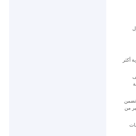
ل
تحقق من الهوية أكثر
ف
ة
ت بدقة. تضمن
لل بشكل كبير من
سسات