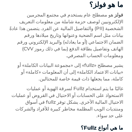
ما هو فولز؟
فولز
هو مصطلح عام يستخدم في مجتمع المجرمين
الإلكترونيين لوصف حزمة شاملة من معلومات التعريف
الشخصية (PII) والتفاصيل المالية عن الفرد. يتضمن هذا عادةً
بيانات مثل اسم الضحية وعنوانها وتاريخ ميلادها ورقم
الضمان الاجتماعي (أو ما يعادله) والبريد الإلكتروني ورقم
الهاتف وتفاصيل بطاقة الدفع (بما في ذلك رموز CVV)
ومعلومات الحساب المصرفي.
يشير مصطلح «fullz» إلى «مجموعة البيانات الكاملة» أو
«بيانات الاعتماد الكاملة» إلى أن المعلومات «كاملة» أو
كاملة، مما يجعلها ذات قيمة خاصة للمحتالين.
غالبًا ما يتم استخدام Fullz لسرقة الهوية أو عمليات
الاستحواذ على الحسابات أو الاحتيال في القروض أو عمليات
الاحتيال المالية الأخرى. يشكل توفر fullz في أسواق
ومنتديات الويب المظلمة مخاطر كبيرة للأفراد والشركات
على حد سواء.
ما هي أنواع Fullz؟