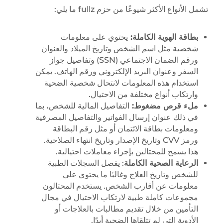
تشمل الأنواع الأكثر شيوعًا من حزم fullz ما يلي:
بطاقة الهوية الكاملة:
يحتوي على معلومات
شخصية مثل اسم الشخص وتاريخ الميلاد والعنوان
ورقم الضمان الاجتماعي (SSN) وتفاصيل جواز
السفر وعنوان البريد الإلكتروني ورقم الهاتف. يمكن
استخدام هذه المعلومات لانتحال شخصية الضحية
وارتكاب أنواع مختلفة من الاحتيال.
ملء قرص مضغوط:
التفاصيل المالية للشخص، بما
في ذلك عنوان إرسال الفواتير والتفاصيل المصرفية
ومعلومات بطاقة الائتمان أو مثل رقم البطاقة
ورمز CVV وتاريخ الإصدار وتاريخ انتهاء الصلاحية.
هذا يسمح للمحتالين بإجراء معاملات احتيالية.
الرعاية الصحية الكاملة
: يفصل السجلات الطبية
للشخص وتاريخ العلاج وغالبًا ما يحتوي على
معلومات عن أقارب الشخص. يستخدم المحتالون
مجموعات كاملة طبية لارتكاب الاحتيال في مجال
التأمين من خلال تقديم مطالبات بالعلاجات أو
الأدوية التي لم تتلقاها الضحية أبدًا.