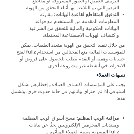
التزييف العميق أو الصور المسروقة أو مقاطع
الفيديو التي تم التلاعب بها أثناء التحقق من الهوية.
التدقيق المتقاطع لقاعدة البيانات:
مقارنة
المعلومات المقدمة من المستخدم مع قواعد
البيانات الحكومية والمالية للتحقق من الشرعية
واكتشاف الهويات الاصطناعية المحتملة.
من خلال تنفيذ التحقق من الهوية متعدد الطبقات، يمكن
للمؤسسات المالية منع المحتالين من استخدام fullz لفتح
حسابات وهمية أو التقدم بطلب للحصول على قروض أو
الانخراط في أنشطة غير مشروعة أخرى.
تنبيهات العملاء
يجب على المؤسسات اكتشاف العملاء وإخطارهم بشكل
استباقي إذا تم اختراق بياناتهم في حالة حدوث خرق. وتشمل
هذه:
مراقبة الويب المظلم:
مسح أسواق الويب المظلمة
ومنتديات المجرمين الإلكترونيين بحثًا عن بيانات
fullz المسربة وتنبيه العملاء المتأثرين.