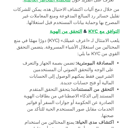
من خلال دمج آليات اكتشاف الاحتيال هذه، يمكن للشركات
تقليل خسائر رد المبالغ المدفوعة ومنع المعاملات غير
المصرح بها وحماية بيانات المستخدم قبل استغلالها.
التوافق مع KYC
&
التحقق من الهوية
يلعب الامتثال لـ «اعرف عميلك» (KYC) دورًا مهمًا في منع
المحتالين من استغلال الأشياء المسروقة. يتضمن التحقق
القوي من KYC ما يلي:
المصادقة البيومترية:
تضمن بصمة الجهاز والتعرف
على الوجه والتحقق الصوتي أن المستخدمين
الشرعيين فقط يمكنهم الوصول إلى الحسابات
المالية أو فتح حسابات جديدة.
التحقق من المستندات:
يتحقق التحقق المتقدم
المستند إلى الذكاء الاصطناعي من بطاقات الهوية
الصادرة عن الحكومة أو جوازات السفر أو فواتير
الخدمات مقابل صور المستخدم الحية للتأكد من
صحتها.
اكتشاف مدى الحياة:
يمنع المحتالين من استخدام