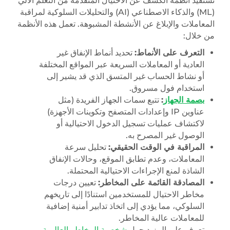
تستفيد أنظمة الكشف عن الاحتيال المتقدمة من التعلم الآلي
(ML) والذكاء الاصطناعي (AI) والتحليلات السلوكية لمراقبة
المعاملات والإبلاغ عن الأنشطة المشبوهة. تعمل هذه الأنظمة
من خلال:
التعرف على الأنماط:
تحديد أنماط الإنفاق غير
العادية أو المعاملات السريعة عبر المواقع المختلفة
أو نشاط الحساب غير المتسق الذي قد يشير إلى
استخدام فول مسروق.
بصمة الجهاز
:
تتبع سمات الجهاز الفريدة (مثل
عناوين IP وإعدادات المتصفح وتكوينات الأجهزة)
لاكتشاف عمليات تسجيل الدخول الاحتيالية أو
الوصول غير المصرح به.
المراقبة في الوقت الحقيقي:
تحليل سرعة
المعاملات، وعدم تطابق الموقع، وحالات الإنفاق
الشاذة لمنع الإجراءات الاحتيالية المحتملة.
المصادقة القائمة على المخاطر:
تعيين درجات
مخاطر الاحتيال للمستخدمين استنادًا إلى تاريخهم
السلوكي، مما يؤدي إلى اتخاذ تدابير أمنية إضافية
للمعاملات عالية المخاطر.
تعرف على المزيد حول
شخصية المخاطر العالمية
.