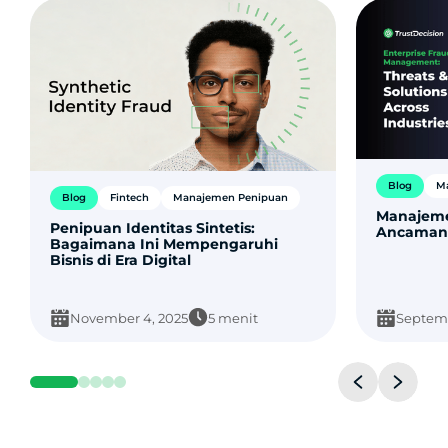
Blog
M
Blog
Fintech
Manajemen Penipuan
Manajeme
Penipuan Identitas Sintetis:
Ancaman &
Bagaimana Ini Mempengaruhi
Bisnis di Era Digital
November 4, 2025
5 menit
Septemb