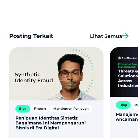
Posting Terkait
Lihat Semua
Blog
M
Blog
Fintech
Manajemen Penipuan
Manajeme
Penipuan Identitas Sintetis:
Ancaman &
Bagaimana Ini Mempengaruhi
Bisnis di Era Digital