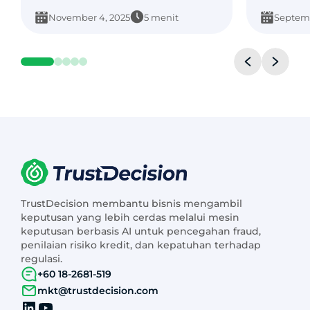
November 4, 2025
5 menit
Septemb
TrustDecision membantu bisnis mengambil
keputusan yang lebih cerdas melalui mesin
keputusan berbasis AI untuk pencegahan fraud,
penilaian risiko kredit, dan kepatuhan terhadap
regulasi.
+60 18-2681-519
mkt@trustdecision.com