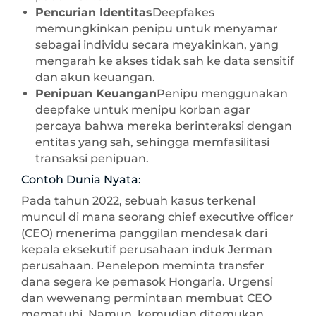
Pencurian Identitas
Deepfakes
memungkinkan penipu untuk menyamar
sebagai individu secara meyakinkan, yang
mengarah ke akses tidak sah ke data sensitif
dan akun keuangan.
Penipuan Keuangan
Penipu menggunakan
deepfake untuk menipu korban agar
percaya bahwa mereka berinteraksi dengan
entitas yang sah, sehingga memfasilitasi
transaksi penipuan.
Contoh Dunia Nyata:
Pada tahun 2022, sebuah kasus terkenal
muncul di mana seorang chief executive officer
(CEO) menerima panggilan mendesak dari
kepala eksekutif perusahaan induk Jerman
perusahaan. Penelepon meminta transfer
dana segera ke pemasok Hongaria. Urgensi
dan wewenang permintaan membuat CEO
mematuhi. Namun, kemudian ditemukan