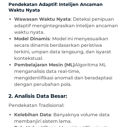
Pendekatan Adaptif: Intelijen Ancaman
Waktu Nyata
Wawasan Waktu Nyata
: Deteksi penipuan
adaptif mengintegrasikan intelijen ancaman
waktu nyata.
Model Dinamis
: Model ini menyesuaikan
secara dinamis berdasarkan peristiwa
terkini, umpan data langsung, dan isyarat
kontekstual.
Pembelajaran Mesin (ML)
Algoritma ML
menganalisis data real-time,
mengidentifikasi anomali dan beradaptasi
dengan perubahan pola.
2. Analisis Data Besar:
Pendekatan Tradisional:
Kelebihan Data
: Banyaknya volume data
membanjiri sistem lama.