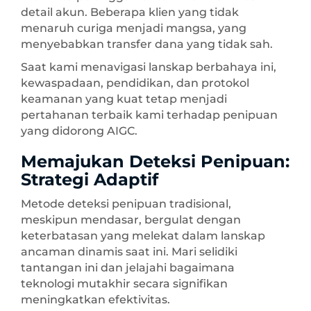
detail akun. Beberapa klien yang tidak
menaruh curiga menjadi mangsa, yang
menyebabkan transfer dana yang tidak sah.
Saat kami menavigasi lanskap berbahaya ini,
kewaspadaan, pendidikan, dan protokol
keamanan yang kuat tetap menjadi
pertahanan terbaik kami terhadap penipuan
yang didorong AIGC.
Memajukan Deteksi Penipuan:
Strategi Adaptif
Metode deteksi penipuan tradisional,
meskipun mendasar, bergulat dengan
keterbatasan yang melekat dalam lanskap
ancaman dinamis saat ini. Mari selidiki
tantangan ini dan jelajahi bagaimana
teknologi mutakhir secara signifikan
meningkatkan efektivitas.