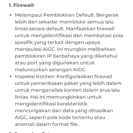
1. Firewall:
Melampaui Pemblokiran Default: Bergerak
lebih dari sekadar memblokir semua lalu
lintas secara default. Manfaatkan firewall
untuk mengidentifikasi dan membatasi pola
spesifik yang terkait dengan upaya
manipulasi AIGC. Ini mungkin melibatkan
pemblokiran IP berbahaya yang diketahui
atau port yang digunakan untuk
meluncurkan serangan AIGC.
Inspeksi Konten: Konfigurasikan firewall
untuk pemeriksaan paket yang lebih dalam
untuk menganalisis konten dalam arus lalu
lintas. Hal ini memungkinkan untuk
mengidentifikasi karakteristik
mencurigakan dari data yang dihasilkan
AIGC, seperti pola kode tertentu atau
anomali dalam format file.