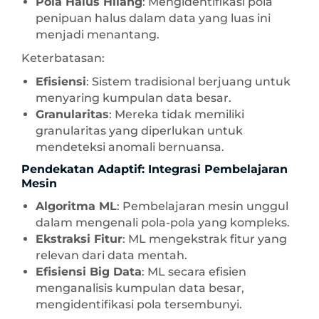
Pola Halus Hilang
: Mengidentifikasi pola
penipuan halus dalam data yang luas ini
menjadi menantang.
Keterbatasan:
Efisiensi
: Sistem tradisional berjuang untuk
menyaring kumpulan data besar.
Granularitas
: Mereka tidak memiliki
granularitas yang diperlukan untuk
mendeteksi anomali bernuansa.
Pendekatan Adaptif: Integrasi Pembelajaran
Mesin
Algoritma ML
: Pembelajaran mesin unggul
dalam mengenali pola-pola yang kompleks.
Ekstraksi Fitur
: ML mengekstrak fitur yang
relevan dari data mentah.
Efisiensi Big Data
: ML secara efisien
menganalisis kumpulan data besar,
mengidentifikasi pola tersembunyi.