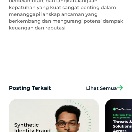
berkelanjutan, dan langkah-langkah
kepatuhan yang kuat sangat penting dalam
menanggapi lanskap ancaman yang
berkembang dan mengurangi potensi dampak
keuangan dan reputasi.
Posting Terkait
Lihat Semua