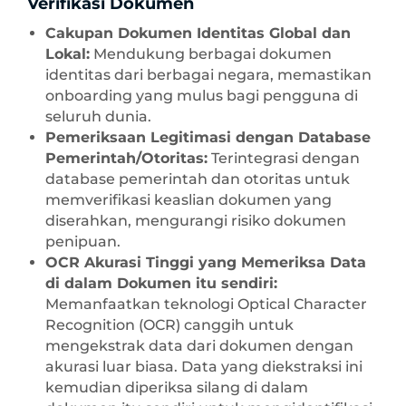
Verifikasi Dokumen
Cakupan Dokumen Identitas Global dan
Lokal:
Mendukung berbagai dokumen
identitas dari berbagai negara, memastikan
onboarding yang mulus bagi pengguna di
seluruh dunia.
Pemeriksaan Legitimasi dengan Database
Pemerintah/Otoritas:
Terintegrasi dengan
database pemerintah dan otoritas untuk
memverifikasi keaslian dokumen yang
diserahkan, mengurangi risiko dokumen
penipuan.
OCR Akurasi Tinggi yang Memeriksa Data
di dalam Dokumen itu sendiri:
Memanfaatkan teknologi Optical Character
Recognition (OCR) canggih untuk
mengekstrak data dari dokumen dengan
akurasi luar biasa. Data yang diekstraksi ini
kemudian diperiksa silang di dalam