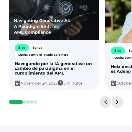
Blog
Banca
Blog
B
Lucha contra el lavado de dinero
Lucha contr
Navegando por la IA generativa: un
Hola desd
cambio de paradigma en el
es Adele)
cumplimiento del AML
November 24, 2025
5 minutos
October