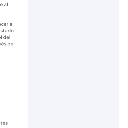
e al
ecer a
estado
l del
vés de
ntes