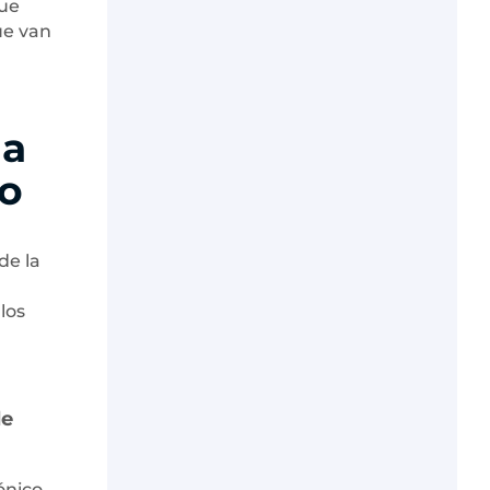
que
ue van
da
co
de la
los
de
ónico