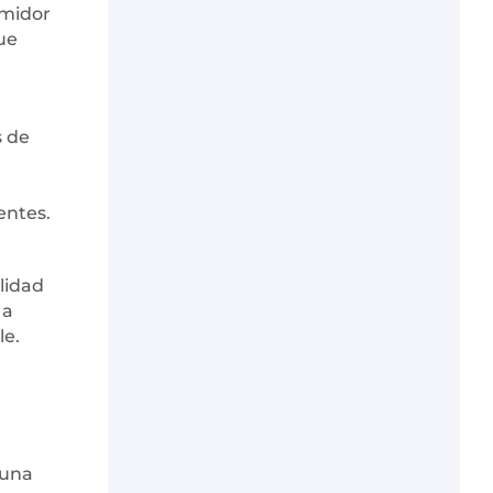
umidor
ue
s de
entes.
ilidad
 a
le.
 una