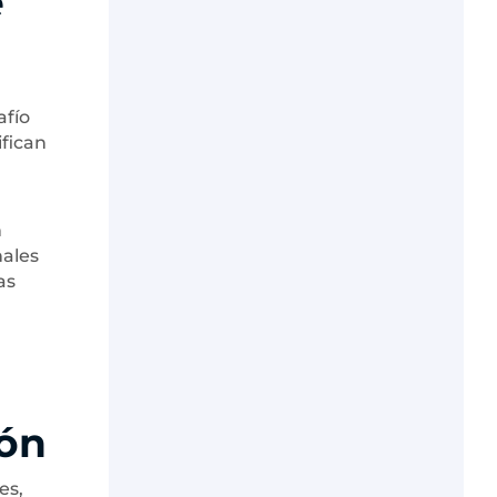
e
afío
ifican
n
nales
as
ión
es,