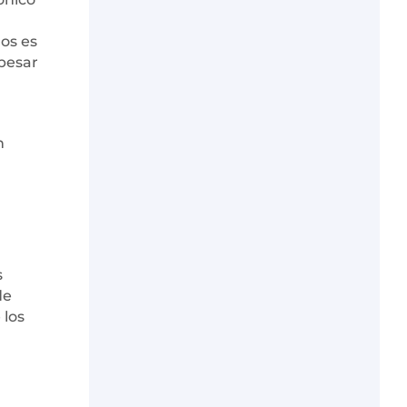
os es
opesar
n
s
de
 los