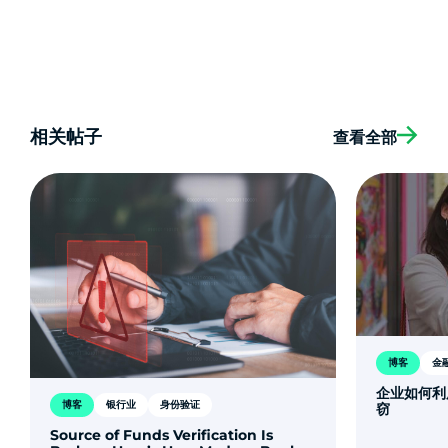
相关帖子
查看全部
博客
金
企业如何利
博客
银行业
身份验证
窃
Source of Funds Verification Is