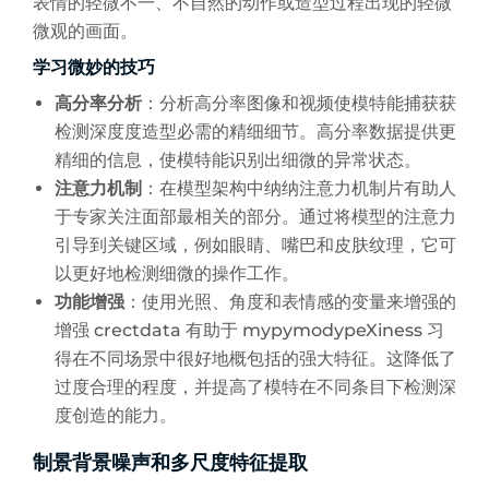
表情的轻微不一、不自然的动作或造型过程出现的轻微
微观的画面。
学习微妙的技巧
高分率分析
：分析高分率图像和视频使模特能捕获获
检测深度度造型必需的精细细节。高分率数据提供更
精细的信息，使模特能识别出细微的异常状态。
注意力机制
：在模型架构中纳纳注意力机制片有助人
于专家关注面部最相关的部分。通过将模型的注意力
引导到关键区域，例如眼睛、嘴巴和皮肤纹理，它可
以更好地检测细微的操作工作。
功能增强
：使用光照、角度和表情感的变量来增强的
增强 crectdata 有助于 mypymodypeXiness 习
得在不同场景中很好地概包括的强大特征。这降低了
过度合理的程度，并提高了模特在不同条目下检测深
度创造的能力。
制景背景噪声和多尺度特征提取