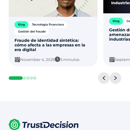
Blog
Ge
Blog
Tecnología financiera
Gestión d
Gestión del fraude
amenazas 
industria
Fraude de identidad sintética:
cómo afecta a las empresas en la
era digital
November 4, 2025
5 minutos
Septemb