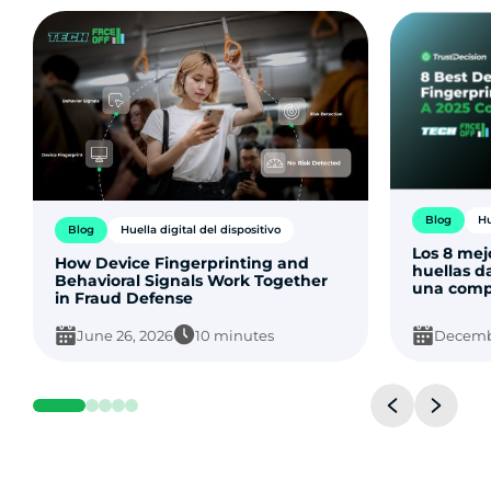
Blog
Hu
Blog
Huella digital del dispositivo
Los 8 mej
How Device Fingerprinting and
huellas da
Behavioral Signals Work Together
una comp
in Fraud Defense
June 26, 2026
10 minutes
Decembe