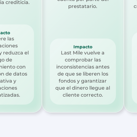
ia crediticia.
prestatario.
c
acto
re las
aciones
Impacto
 y reduzca el
Last Mile vuelve a
go de
comprobar las
miento con
inconsistencias antes
ón de datos
de que se liberen los
ativa y
fondos y garantizar
caciones
que el dinero llegue al
tizadas.
cliente correcto.