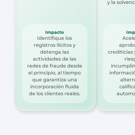
y la solvenc
Impacto
Imp
Identifique los
Acele
registros ilícitos y
aprob
detenga las
crediticias
actividades de las
ries
redes de fraude desde
incumpli
el principio, al tiempo
informaci
que garantiza una
altern
incorporación fluida
califi
de los clientes reales.
automa