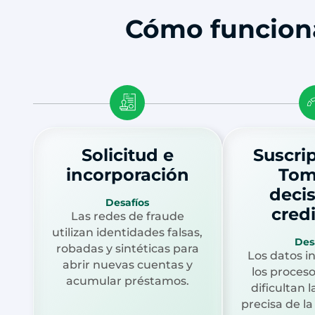
Cómo funciona 
Solicitud e
Suscri
incorporación
Tom
deci
Desafíos
credi
Las redes de fraude
utilizan identidades falsas,
Des
robadas y sintéticas para
Los datos i
abrir nuevas cuentas y
los proces
acumular préstamos.
dificultan 
precisa de la