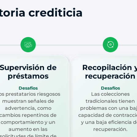
oria crediticia
Supervisión de
Recopilación 
préstamos
recuperación
Desafíos
Desafíos
os prestatarios riesgosos
Las colecciones
muestran señales de
tradicionales tienen
advertencia, como
problemas con una ba
cambios repentinos de
capacidad de contracc
comportamiento y un
y una baja eficiencia 
aumento en las
recuperación.
solicitudes de límite de