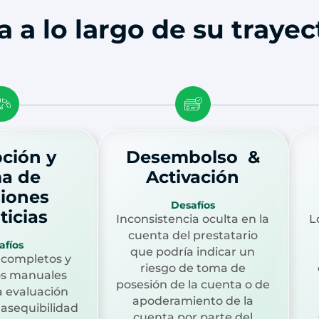
a lo largo de su trayect
pción y
Desembolso &
a de
Activación
siones
Desafíos
ticias
Inconsistencia oculta en la
L
cuenta del prestatario
afíos
que podría indicar un
ncompletos y
riesgo de toma de
os manuales
posesión de la cuenta o de
la evaluación
apoderamiento de la
 asequibilidad
cuenta por parte del