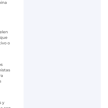
bina
uelen
 que
tivo o
os
istas
ra
s
s y