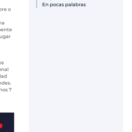
En pocas palabras
bre o
na
pente
lugar
os
onal
dad
ndes.
mos 7