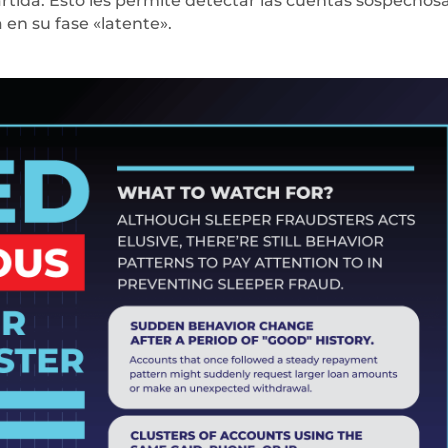
tida. Esto les permite detectar las cuentas sospechos
 en su fase «latente».