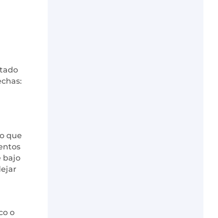
itado
echas:
ho que
entos
e bajo
dejar
co o