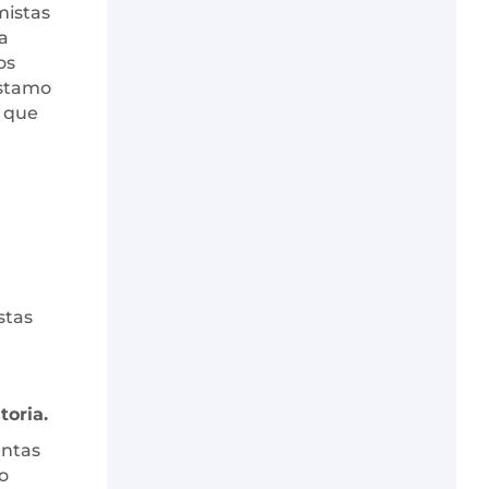
mistas
a
os
éstamo
a que
stas
toria.
entas
o