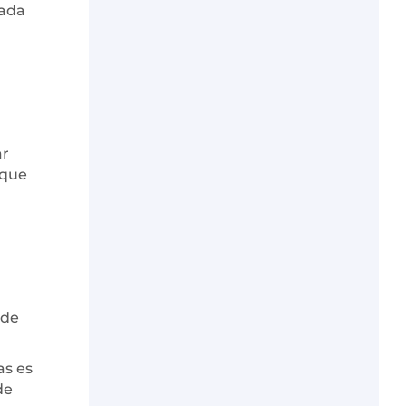
nada
a
ar
 que
 de
as es
de