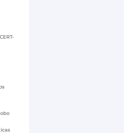
(CERT-
os
 robo
ticas