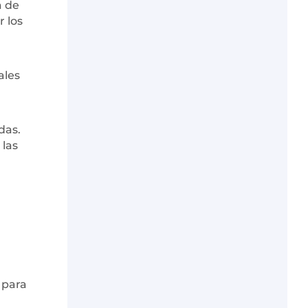
a de
r los
ales
das.
 las
 para