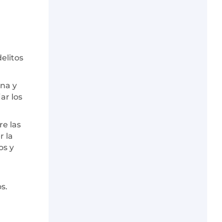
elitos
ena y
ar los
re las
r la
os y
s.