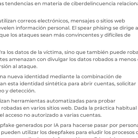
mas tendencias en materia de ciberdelincuencia relacio
utilizan correos electrónicos, mensajes o sitios web
elen información personal. El spear phising se dirige 
que los ataques sean más convincentes y difíciles de
fra los datos de la víctima, sino que también puede rob
entes amenazan con divulgar los datos robados a menos
sión al ataque.
 una nueva identidad mediante la combinación de
zan esta identidad sintética para abrir cuentas, solicitar
eo y detección.
ilizan herramientas automatizadas para probar
obadas en varios sitios web. Dada la práctica habitual
 el acceso no autorizado a varias cuentas.
eepfake generados por IA para hacerse pasar por person
pueden utilizar los deepfakes para eludir los procesos 