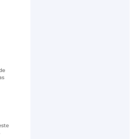
 de
as
este
s