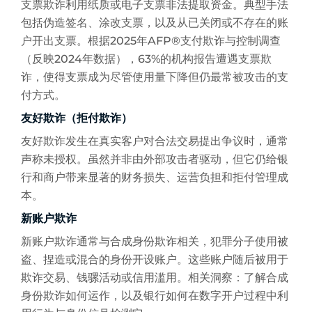
支票欺诈利用纸质或电子支票非法提取资金。典型手法
包括伪造签名、涂改支票，以及从已关闭或不存在的账
户开出支票。根据2025年AFP®支付欺诈与控制调查
（反映2024年数据），63%的机构报告遭遇支票欺
诈，使得支票成为尽管使用量下降但仍最常被攻击的支
付方式。
友好欺诈（拒付欺诈）
友好欺诈发生在真实客户对合法交易提出争议时，通常
声称未授权。虽然并非由外部攻击者驱动，但它仍给银
行和商户带来显著的财务损失、运营负担和拒付管理成
本。
新账户欺诈
新账户欺诈通常与合成身份欺诈相关，犯罪分子使用被
盗、捏造或混合的身份开设账户。这些账户随后被用于
欺诈交易、钱骡活动或信用滥用。相关洞察：了解合成
身份欺诈如何运作，以及银行如何在数字开户过程中利