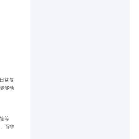
日益复
能够动
险等
，而非