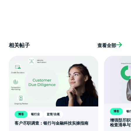
相关帖子
查看全部
博客
银
博客
银行业
监管/合规
增强型尽职
客户尽职调查：银行与金融科技实操指南
检查清单与