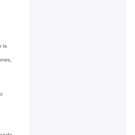
 la
ones,
l
erando