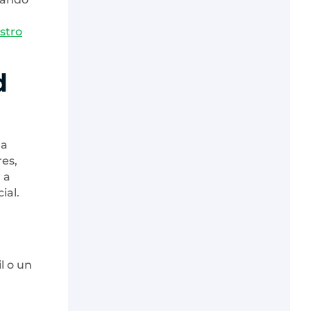
stro
d
na
res,
 a
ial.
l o un