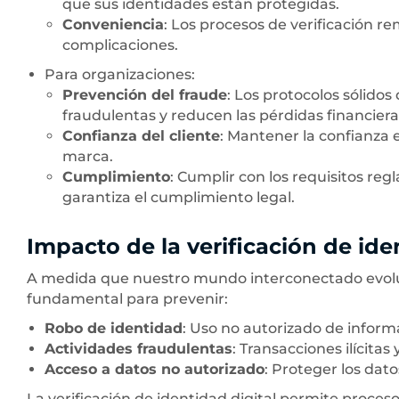
que sus identidades están protegidas.
Conveniencia
: Los procesos de verificación r
complicaciones.
Para organizaciones:
Prevención del fraude
: Los protocolos sólidos
fraudulentas y reducen las pérdidas financiera
Confianza del cliente
: Mantener la confianza e
marca.
Cumplimiento
: Cumplir con los requisitos re
garantiza el cumplimiento legal.
Impacto de la verificación de ide
A medida que nuestro mundo interconectado evoluc
fundamental para prevenir:
Robo de identidad
: Uso no autorizado de inform
Actividades fraudulentas
: Transacciones ilícitas
Acceso a datos no autorizado
: Proteger los dat
La verificación de identidad digital permite proces