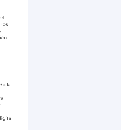
el
tros
y
ión
de la
ra
o
igital