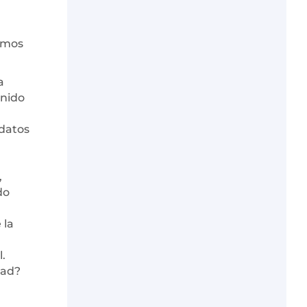
remos
a
enido
 datos
,
do
 la
l.
dad?