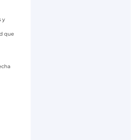
 y
ad que
vecha