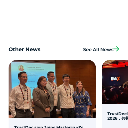
Other News
See All News
TrustDec
2026，
TrustDecision Joins Mastercard’s